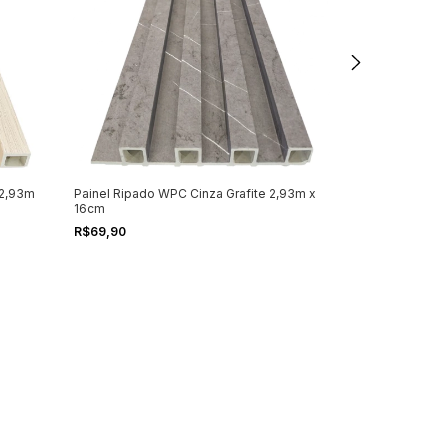
Presilha para p
R$2,00
 2,93m
Painel Ripado WPC Cinza Grafite 2,93m x
16cm
R$69,90