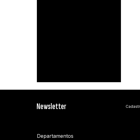
pvcdecormg
Ver perfil
Newsletter
Cadastr
Departamentos